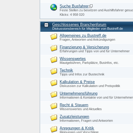
Suche Busfahrer
Feste Stellen zu besetzen und Aushilfsfahrer gesu
Klicks: 4 958 020
Geschlossenes Branchenforum
Diskussionsbereich für Mitglieder von Bustreff.de
Allgemeines zu Bustreff.de
Fragen, Antworten und Ankündigungen
Finanzierung & Versicherung
Erfahrungen und Tipps von und für Unternehmer
Wissenswertes
Mautgebühren, Parkplätze, Businfos, etc.
Technik
Tipps und Infos zur Bustechnik
Kalkulation & Preise
Diskussion zur Kalkulation und Preispolitik
Unternehmensführung
Informationen & Kontakte von und für Unternehme
Recht & Steuern
Wissenswertes und Aktuelles
Zusatzleistungen
Informationen, Fragen und Antworten
Anregungen & Kritik
Meinungen und Vorschläge