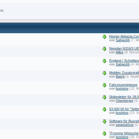
cht
Kloster Abbazia Co
von
Sabjas66
(7. M
Neoplan N316/3 UEL
von
Miles
(8. Nove
England / Schottla
von
Sabjas66
(4. M
Mobitec Zusatzgraf
von
Baerti
(3. Sept
Fahrzeugreinigung
von
buslotse
(22. M
Skibegleiter für 28.
von
Oberberger
(6.
r
53.000,00 für "Selb
von
buslotse
(23. S
Software für Busrei
von
seppodriver
(1
"Fromme Wünsche"
von
buslotse
(25. 