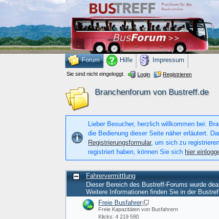
Forum
Hilfe
Impressum
Sie sind nicht eingeloggt.
Login
Registrieren
Branchenforum von Bustreff.de
Lieber Besucher, herzlich willkommen bei: Bran
die Bedienung dieser Seite näher erläutert. Da
Registrierungsformular
, um sich zu registriere
registriert haben, können Sie sich
hier einlogg
Fahrervermittlung
Dieser Bereich des Bustreff-Forums wurde deak
Weitere Informationen finden Sie in der Bustref
Freie Busfahrer
Freie Kapazitäten von Busfahrern
Klicks: 4 219 590