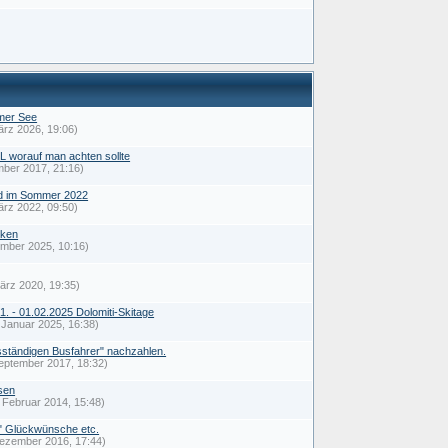
mer See
ärz 2026, 19:06)
 worauf man achten sollte
mber 2017, 21:16)
nd im Sommer 2022
ärz 2022, 09:50)
iken
ember 2025, 10:16)
ärz 2020, 19:35)
01. - 01.02.2025 Dolomiti-Skitage
 Januar 2025, 16:38)
sständigen Busfahrer" nachzahlen.
eptember 2017, 18:32)
sen
. Februar 2014, 15:48)
 Glückwünsche etc.
Dezember 2016, 17:44)