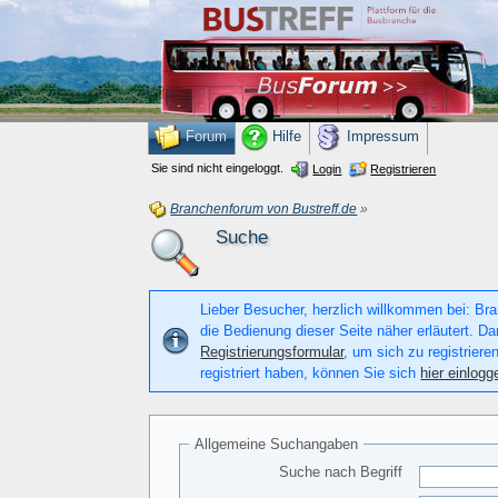
Forum
Hilfe
Impressum
Sie sind nicht eingeloggt.
Login
Registrieren
Branchenforum von Bustreff.de
»
Suche
Lieber Besucher, herzlich willkommen bei: Bran
die Bedienung dieser Seite näher erläutert. Da
Registrierungsformular
, um sich zu registriere
registriert haben, können Sie sich
hier einlogg
Allgemeine Suchangaben
Suche nach Begriff