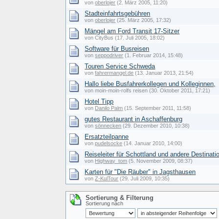
von
oberlojer
(2. März 2005, 11:20)
Stadteinfahrtsgebühren
von
oberlojer
(25. März 2005, 17:32)
Mängel am Ford Transit 17-Sitzer
von CityBus (17. Juli 2005, 18:02)
Software für Busreisen
von
seppodriver
(1. Februar 2014, 15:48)
Touren Service Schweda
von
fahrermangel.de
(13. Januar 2013, 21:54)
Hallo liebe Busfahrerkollegen und Kolleginnen,
von moin-moin-rolfs reisen (30. Oktober 2011, 17:21)
Hotel Tipp
von
Danilo Palm
(15. September 2011, 11:58)
gutes Restaurant in Aschaffenburg
von
sönnecken
(29. Dezember 2010, 10:38)
Ersatzteilpanne
von
pudelsocke
(14. Januar 2010, 14:00)
Reiseleiter für Schottland und andere Destinat
von
Highway_tom
(5. November 2009, 08:37)
Karten für "Die Räuber" in Jagsthausen
von
Z-KulTour
(29. Juli 2009, 10:35)
Sortierung & Filterung
Sortierung nach