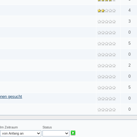
4
3
0
5
0
2
0
5
ionen gesucht
0
0
Im Zeitraum
Status