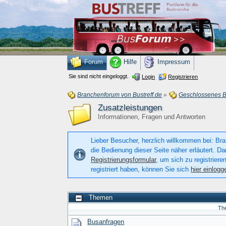
Forum
Hilfe
Impressum
Sie sind nicht eingeloggt.
Login
Registrieren
Branchenforum von Bustreff.de
»
Geschlossenes 
Zusatzleistungen
Informationen, Fragen und Antworten
Lieber Besucher, herzlich willkommen bei: Bran
die Bedienung dieser Seite näher erläutert. Da
Registrierungsformular
, um sich zu registriere
registriert haben, können Sie sich
hier einlogg
Themen
Th
Busanfragen