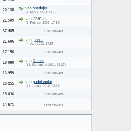
von
oberlojer
20 136
(4. April 2005, 15:35)
von 224Kalle
21 509
(1. Februar 2007, 17:19)
37 485
keine Antwort
von
jannis
21 606
(4. Juni 2013, 17:56)
17 156
keine Antwort
von
Dreher
18 080
(18. September 2011, 15:27)
16 959
keine Antwort
von
pudelsocke
20 255
(14. Januar 2010, 22:31)
15 036
keine Antwort
14 671
keine Antwort