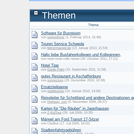
Themen
Thema
Software für Busreisen
von
seppodriver
(1. Februar 2014, 15:48)
Touren Service Schweda
von
fahrermangel.de
(13. Januar 2013, 21:54)
Hallo liebe Busfahrerkollegen und Kolleginnen,
von moin-moin-rolfs reisen (30. Oktober 2011, 17:21)
Hotel Tipp
von
Danilo Palm
(15. September 2011, 11:58)
gutes Restaurant in Aschaffenburg
von
sönnecken
(29. Dezember 2010, 10:38)
Ersatzteilpanne
von
pudelsocke
(14. Januar 2010, 14:00)
Reiseleiter für Schottland und andere Destinationen 
von
Highway_tom
(5. November 2009, 08:37)
Karten für "Die Räuber" in Jagsthausen
von
Z-KulTour
(29. Juli 2009, 10:35)
Mängel am Ford Transit 17-Sitzer
von CityBus (17. Juli 2005, 18:02)
Stadteinfahrtsgebühren