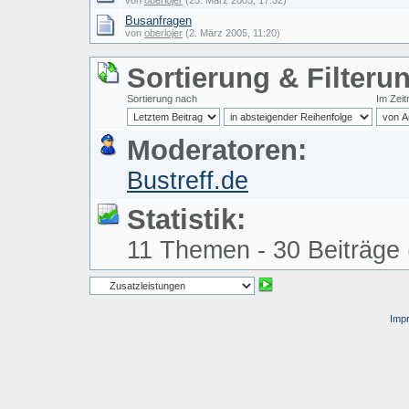
von
oberlojer
(25. März 2005, 17:32)
Busanfragen
von
oberlojer
(2. März 2005, 11:20)
Sortierung & Filteru
Sortierung nach
Im Zei
Moderatoren:
Bustreff.de
Statistik:
11 Themen - 30 Beiträge (
Imp