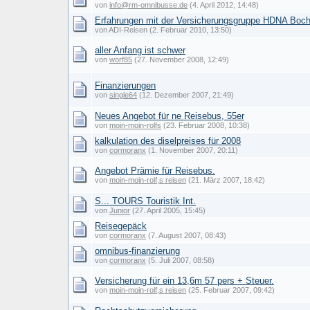
von
info@rm-omnibusse.de
(4. April 2012, 14:48)
Erfahrungen mit der Versicherungsgruppe HDNA Boc
von ADI-Reisen (2. Februar 2010, 13:50)
aller Anfang ist schwer
von
worf85
(27. November 2008, 12:49)
Finanzierungen
von
single64
(12. Dezember 2007, 21:49)
Neues Angebot für ne Reisebus, 55er
von
moin-moin-rolfs
(23. Februar 2008, 10:38)
kalkulation des diselpreises für 2008
von
cormoranx
(1. November 2007, 20:11)
Angebot Prämie für Reisebus.
von
moin-moin-rolf,s reisen
(21. März 2007, 18:42)
S... TOURS Touristik Int.
von
Junior
(27. April 2005, 15:45)
Reisegepäck
von
cormoranx
(7. August 2007, 08:43)
omnibus-finanzierung
von
cormoranx
(5. Juli 2007, 08:58)
Versicherung für ein 13,6m 57 pers + Steuer.
von
moin-moin-rolf,s reisen
(25. Februar 2007, 09:42)