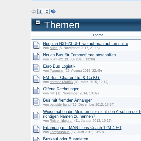
1
2
Themen
Thema
Neoplan N316/3 UEL worauf man achten sollte
von
Miles
(8. November 2017, 21:16)
Neuen Bus für Fernbusfirma anschaffen
von
bustus21
(9. Juli 2016, 13:38)
Euro Bus Logistik
von
Twoguns
(26. August 2015, 22:49)
FM Bus- Charter Ltd. & Co.KG.
von
norman130853
(31. März 2015, 12:14)
Offene Rechnungen
von
rolfi
(11. November 2014, 13:02)
Bus mit fremden Anhänger
von
pepsiderhund
(12. Dezember 2012, 18:24)
Wieso haben die Meisten hier nicht den Arsch in der 
richtigen Namen zu nennen?
von
Reisemitfulgraff
(11. Januar 2013, 10:17)
Erfahrung mit MAN Lions Coach 12M 49+1
von
kompassbus
(17. Juni 2012, 13:59)
Buskauf oder Busmieten