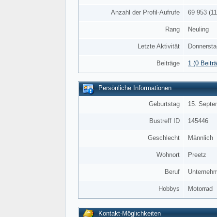
Anzahl der Profil-Aufrufe
69 953 (11
Rang
Neuling
Letzte Aktivität
Donnersta
Beiträge
1 (0 Beitr
Persönliche Informationen
Geburtstag
15. Septe
Bustreff ID
145446
Geschlecht
Männlich
Wohnort
Preetz
Beruf
Unterneh
Hobbys
Motorrad
Kontakt-Möglichkeiten