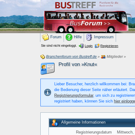
Forum
Hilfe
Impressum
Sie sind nicht eingeloggt.
Login
Registrieren
Branchenforum von Bustreff.de
»
Mitglieder
»
Profil von »Knut«
Lieber Besucher, herzlich willkommen bei: Bran
die Bedienung dieser Seite näher erläutert. Da
Registrierungsformular
, um sich zu registriere
registriert haben, können Sie sich
hier einlogg
Allgemeine Informationen
Registrierungsdatum
Mittwoch, 