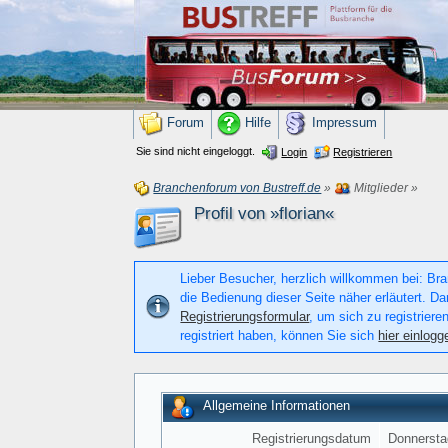
Forum
Hilfe
Impressum
Sie sind nicht eingeloggt.
Login
Registrieren
Branchenforum von Bustreff.de
»
Mitglieder
»
Profil von »florian«
Lieber Besucher, herzlich willkommen bei: Bran
die Bedienung dieser Seite näher erläutert. Da
Registrierungsformular
, um sich zu registriere
registriert haben, können Sie sich
hier einlogg
Allgemeine Informationen
Registrierungsdatum
Donnersta