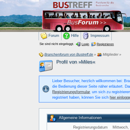
Forum
Hilfe
Impressum
Sie sind nicht eingeloggt.
Login
Registrieren
Branchenforum von Bustreff.de
»
Mitglieder
»
Profil von »Miles«
Lieber Besucher, herzlich willkommen bei: Bran
die Bedienung dieser Seite näher erläutert. Da
Registrierungsformular
, um sich zu registriere
registriert haben, können Sie sich
hier einlogg
Allgemeine Informationen
Registrierungsdatum
Mittwoch,