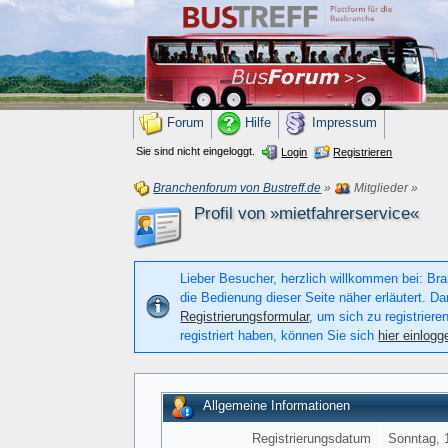
Forum
Hilfe
Impressum
Sie sind nicht eingeloggt.
Login
Registrieren
Branchenforum von Bustreff.de
»
Mitglieder
»
Profil von »mietfahrerservice«
Lieber Besucher, herzlich willkommen bei: Bran
die Bedienung dieser Seite näher erläutert. Da
Registrierungsformular
, um sich zu registriere
registriert haben, können Sie sich
hier einlogg
Allgemeine Informationen
Registrierungsdatum
Sonntag, 